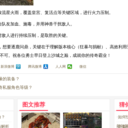
释放流星火雨，覆盖皇宫、复活点等关键区域，进行火力压制。
责给队友加血、施毒，并用神兽干扰敌人。
，对敌人进行持续压制，是取胜的关键。
，想要逐鹿问鼎，关键在于理解版本核心（狂暴与捐献）、高效利用
不可。祝各位勇士早日登上沙城之巅，成就你的传奇霸业！
新浪微博
腾讯微博
人人网
微信
缘的装备？
奇私服角色等级？
图文推荐
猜
力？
·
如何
能与
略解析
·
热血