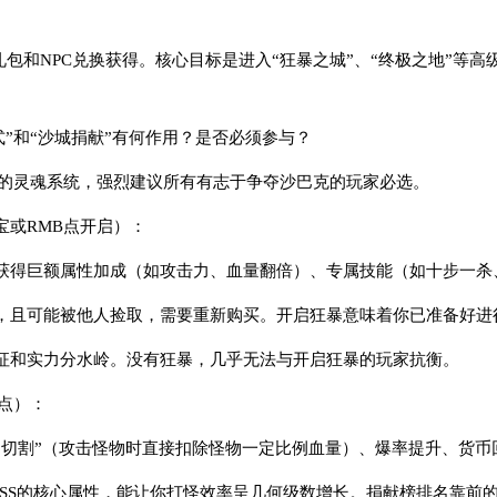
礼包和NPC兑换获得。核心目标是进入“狂暴之城”、“终极之地”等
式”和“沙城捐献”有何作用？是否必须参与？
本的灵魂系统，强烈建议所有有志于争夺沙巴克的玩家必选。
宝或RMB点开启）：
获得巨额属性加成（如攻击力、血量翻倍）、专属技能（如十步一杀
，且可能被他人捡取，需要重新购买。开启狂暴意味着你已准备好进
征和实力分水岭。没有狂暴，几乎无法与开启狂暴的玩家抗衡。
点）：
刀切割”（攻击怪物时直接扣除怪物一定比例血量）、爆率提升、货币
OSS的核心属性，能让你打怪效率呈几何级数增长。捐献榜排名靠前