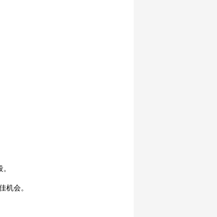
段。
绝佳机会。