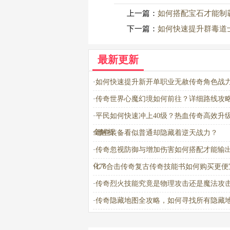
上一篇：
如何搭配宝石才能制
下一篇：
如何快速提升群毒道
最新更新
·
如何快速提升新开单职业无赦传奇角色战
·
传奇世界心魔幻境如何前往？详细路线攻
·
平民如何快速冲上40级？热血传奇高效升
全解析
·
哪些装备看似普通却隐藏着逆天战力？
·
传奇忽视防御与增加伤害如何搭配才能输
化？
·
176合击传奇复古传奇技能书如何购买更便
·
传奇烈火技能究竟是物理攻击还是魔法攻
·
传奇隐藏地图全攻略，如何寻找所有隐藏