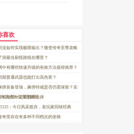
你喜欢
职业如何实现极限输出？微变传奇至尊攻略
析
矿洞最佳刷怪路线在哪里？
网中有哪些快速升级的有效方法值得推荐？
初期普通武器也能打出高伤害？
麻痹装备登场，麻痹特戒是否仍需保留？实
值与战术地位深度解析
挂机地图一定要慎重选择
65535：今日风采犹存，老玩家回味经典
传奇里存在有多种不同档次的坐骑