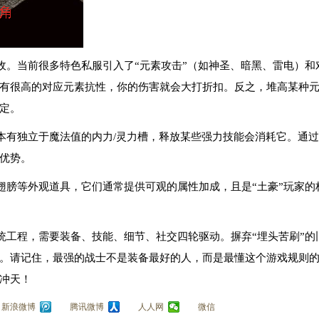
。当前很多特色私服引入了“元素攻击”（如神圣、暗黑、雷电）和对
有很高的对应元素抗性，你的伤害就会大打折扣。反之，堆高某种元
定。
本有独立于魔法值的内力/灵力槽，释放某些强力技能会消耗它。通
优势。
翅膀等外观道具，它们通常提供可观的属性加成，且是“土豪”玩家的
统工程，需要装备、技能、细节、社交四轮驱动。摒弃“埋头苦刷”的
。请记住，最强的战士不是装备最好的人，而是最懂这个游戏规则
冲天！
新浪微博
腾讯微博
人人网
微信