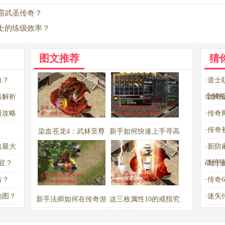
霸武圣传奇？
士的练级效率？
图文推荐
猜
力？
·
道士
全解
略解析
·
比奇
级攻略
·
传奇
·
传奇
染血苍龙4：武林至尊
新手如何快速上手寻高
出最大
·
新防
宝典，如何成为天下第
人996传奇私服盒子苹
战价
宜？
·
对于
一？
果版？
击？
·
传奇
地图？
·
迷失
新手法师如何在传奇游
这三枚属性10的戒指究
戏中快速提升等级？
竟价值多少？