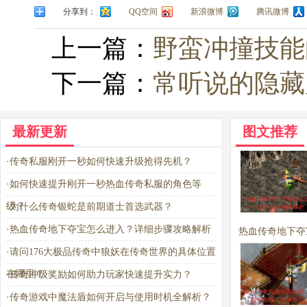
分享到：
QQ空间
新浪微博
腾讯微博
上一篇：
野蛮冲撞技能
下一篇：
常听说的隐藏
最新更新
图文推荐
·
传奇私服刚开一秒如何快速升级抢得先机？
·
如何快速提升刚开一秒热血传奇私服的角色等
级？
·
为什么传奇银蛇是前期道士首选武器？
·
热血传奇地下夺宝怎么进入？详细步骤攻略解析
热血传奇地下夺
·
请问176大极品传奇中狼妖在传奇世界的具体位置
进入？详细步骤
在哪里？
·
传奇冲级奖励如何助力玩家快速提升实力？
析
·
传奇游戏中魔法盾如何开启与使用时机全解析？