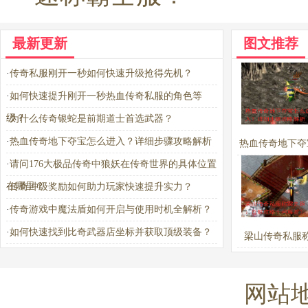
最新更新
图文推荐
·
传奇私服刚开一秒如何快速升级抢得先机？
·
如何快速提升刚开一秒热血传奇私服的角色等
级？
·
为什么传奇银蛇是前期道士首选武器？
·
热血传奇地下夺宝怎么进入？详细步骤攻略解析
热血传奇地下夺
·
请问176大极品传奇中狼妖在传奇世界的具体位置
进入？详细步骤
在哪里？
·
传奇冲级奖励如何助力玩家快速提升实力？
析
·
传奇游戏中魔法盾如何开启与使用时机全解析？
·
如何快速找到比奇武器店坐标并获取顶级装备？
梁山传奇私服
路：百胜攻略
答？
网站