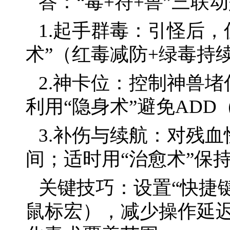
答：“毒+符+兽”三联
1.起手群毒：引怪后
术”（红毒减防+绿毒持
2.神卡位：控制神兽
利用“隐身术”避免AD
3.补伤与续航：对残血
间；适时用“治愈术”保
关键技巧：设置“快捷
鼠标宏），减少操作延迟