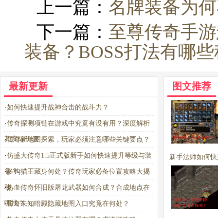
上一篇：
名牌装备为何
下一篇：
至尊传奇手游
装备？BOSS打法有哪
最新更新
图文推荐
·
如何快速提升战神合击的战斗力？
·
传奇探测项链在游戏中究竟有没有用？深度解析
其实际价值
·
传奇新地图探索，玩家必须注意哪些关键要点？
·
仿盛大传奇1.5正式版新手如何快速提升等级与装
新手法师如何快
备？
·
多钩猫王藏身何处？传奇玩家必备位置攻略大揭
实力？
秘
·
热血传奇怀旧版屠龙武器如何合成？合成地点在
哪找？
·
传奇未知暗殿隐藏地图入口究竟在何处？