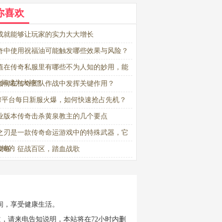
你喜欢
成就能够让玩家的实力大大增长
奇中使用祝福油可能触发哪些效果与风险？
值在传奇私服里有哪些不为人知的妙用，能
瞬间成为大神？
如何在传奇团队作战中发挥关键作用？
sf平台每日新服火爆，如何快速抢占先机？
业版本传奇击杀黄泉教主的几个要点
之刃是一款传奇命运游戏中的特殊武器，它
独特的
攻略：征战百区，踏血战歌
间，享受健康生活。
，请来电告知说明，本站将在72小时内删