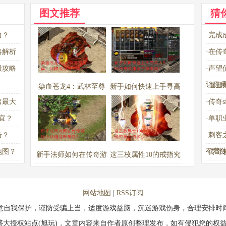
图文推荐
猜
力？
·
完成
略解析
·
在传
级攻略
·
声望
让你
·
道士
染血苍龙4：武林至尊
新手如何快速上手寻高
出最大
·
传奇
宝典，如何成为天下第
人996传奇私服盒子苹
宜？
·
单职
一？
果版？
击？
·
刺客
有着
地图？
·
传奇
新手法师如何在传奇游
这三枚属性10的戒指究
戏中快速提升等级？
竟价值多少？
网站地图
|
RSS订阅
意自我保护，谨防受骗上当，适度游戏益脑，沉迷游戏伤身，合理安排时
盛大授权站点(旭玩)，文章内容来自作者原创整理发布，如有侵犯您的权益