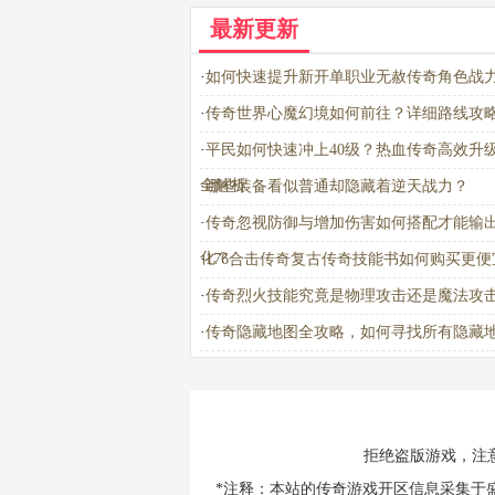
最新更新
·
如何快速提升新开单职业无赦传奇角色战
·
传奇世界心魔幻境如何前往？详细路线攻
·
平民如何快速冲上40级？热血传奇高效升
全解析
·
哪些装备看似普通却隐藏着逆天战力？
·
传奇忽视防御与增加伤害如何搭配才能输
化？
·
176合击传奇复古传奇技能书如何购买更便
·
传奇烈火技能究竟是物理攻击还是魔法攻
·
传奇隐藏地图全攻略，如何寻找所有隐藏
拒绝盗版游戏，注
*注释：本站的传奇游戏开区信息采集于