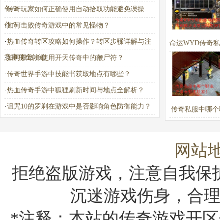
备？
·
传奇玩家如何正确使用自动拾取功能避免误操
作？
·
如何击败传奇游戏中的常见怪物？
·
热血传奇转区攻略如何操作？转区步骤详解与注
命运WYD传奇
意事项全知道
·
如何获取并使用开天传奇中的鞭尸符？
玛法攻略大全常
·
传奇世界手游中技能书获取地点有哪些？
解答
·
热血传奇手游中狐狸刷新时间与地点全解析？
·
诅咒10的罗刹在游戏中是否影响角色防御能力？
传奇私服中哪个
适合新手玩
网站
拒绝盗版游戏，注意自我保
沉迷游戏伤身，合
*注释：本站的传奇游戏开区