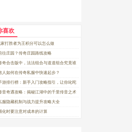
你喜欢
sf玩家打胜者为王积分可以怎么做
前往庄园？传奇庄园路线攻略
传奇合击版中，法法组合与道道组合究竟谁
？
散人如何在传奇私服中快速起步？
手游排行榜：新手入门攻略指引，让你叱咤
传音奇遇攻略：揭秘江湖中的千里传音之术
私服隐藏机制与战力提升攻略大全
强化时要注意对成本的计算