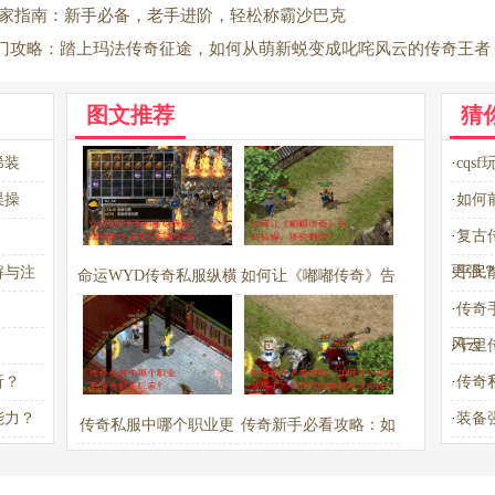
专家指南：新手必备，老手进阶，轻松称霸沙巴克
门攻略：踏上玛法传奇征途，如何从萌新蜕变成叱咤风云的传奇王者
图文推荐
猜
稀装
·
cq
误操
·
如何
·
复古
更强
解与注
·
平民
命运WYD传奇私服纵横
如何让《嘟嘟传奇》告
·
传奇
玛法攻略大全常见问题
别枯燥，体验翻倍？
风云
·
千里
解答
析？
·
传奇
能力？
·
装备
传奇私服中哪个职业更
传奇新手必看攻略：如
适合新手玩家？
何从小白成长为高手？