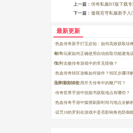
上一篇：
传奇私服BT版下载
下一篇：
傲视苍穹私服新手入
最新更新
·
热血传奇新手打宝必知：如何高效获取珍
备？
·
传奇玩家如何正确使用自动拾取功能避免
作？
·
如何击败传奇游戏中的常见怪物？
·
热血传奇转区攻略如何操作？转区步骤详
意事项全知道
·
如何获取并使用开天传奇中的鞭尸符？
·
传奇世界手游中技能书获取地点有哪些？
·
热血传奇手游中狐狸刷新时间与地点全解
·
诅咒10的罗刹在游戏中是否影响角色防御