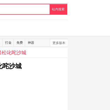
默
打金
免费
神器
更多版本
轻松叱咤沙城
叱咤沙城