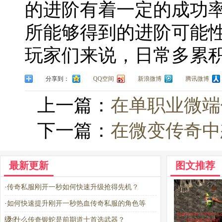
的进阶有着一定的成功
所能够得到的进阶可能性
玩家们来说，日常多累
分享到：
QQ空间
新浪微博
腾讯微博
上一篇：
在单职业微端
下一篇：
在微变传奇中
最新更新
图文推荐
·
传奇私服刚开一秒如何快速升级抢得先机？
·
如何快速提升刚开一秒热血传奇私服的角色等
级？
·
为什么传奇银蛇是前期道士首选武器？