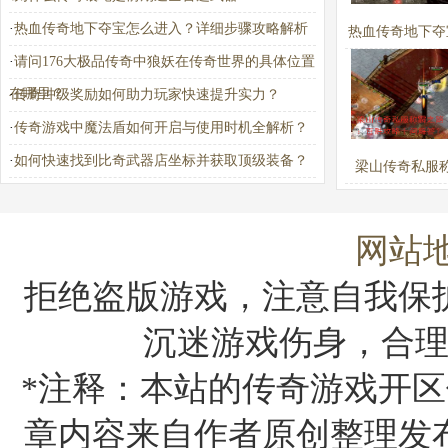
·
热血传奇地下夺宝怎么进入？详细步骤攻略解析
热血传奇地下夺
·
请问176大极品传奇中狼妖在传奇世界的具体位置
进入？详细步骤
在哪里？
·
传奇冲级奖励如何助力玩家快速提升实力？
析
·
传奇游戏中魔法盾如何开启与使用时机全解析？
·
如何快速找到比奇武器店坐标并获取顶级装备？
梁山传奇私服
路：百胜攻略
答？
网站
拒绝盗版游戏，注意自我保
沉迷游戏伤身，合
*注释：本站的传奇游戏开区
章内容来自作者原创整理发