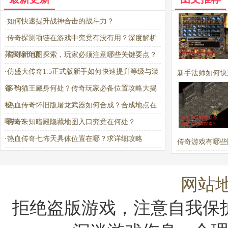
·
如何快速提升战神合击的战斗力？
·
传奇探测项链在游戏中究竟有没有用？深度解析
其实际价值
·
传奇新地图探索，玩家必须注意哪些关键要点？
·
仿盛大传奇1.5正式版新手如何快速提升等级与装
新手法师如何快
备？
·
多钩猫王藏身何处？传奇玩家必备位置攻略大揭
实力？
秘
·
热血传奇怀旧版屠龙武器如何合成？合成地点在
哪找？
·
传奇未知暗殿隐藏地图入口究竟在何处？
·
热血传奇七怖天具体位置在哪？求详细攻略
传奇游戏有哪些
法值得探索
网站
拒绝盗版游戏，注意自我保