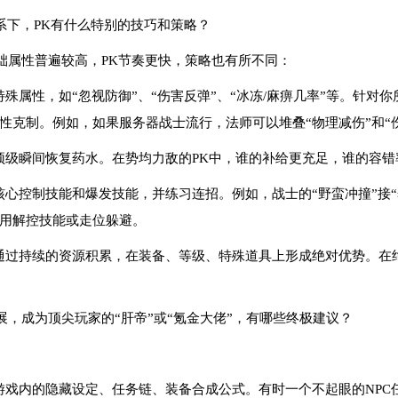
系下，PK有什么特别的技巧和策略？
础属性普遍较高，PK节奏更快，策略也有所不同：
特殊属性，如“忽视防御”、“伤害反弹”、“冰冻/麻痹几率”等。针对
性克制。例如，如果服务器战士流行，法师可以堆叠“物理减伤”和“
买顶级瞬间恢复药水。在势均力敌的PK中，谁的补给更充足，谁的容
核心控制技能和爆发技能，并练习连招。例如，战士的“野蛮冲撞”接
用解控技能或走位躲避。
。通过持续的资源积累，在装备、等级、特殊道具上形成绝对优势。在
，成为顶尖玩家的“肝帝”或“氪金大佬”，有哪些终极建议？
究游戏内的隐藏设定、任务链、装备合成公式。有时一个不起眼的NP