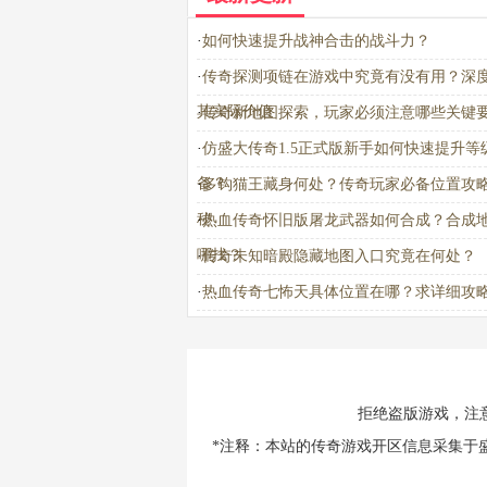
·
如何快速提升战神合击的战斗力？
·
传奇探测项链在游戏中究竟有没有用？深
其实际价值
·
传奇新地图探索，玩家必须注意哪些关键
·
仿盛大传奇1.5正式版新手如何快速提升等
备？
·
多钩猫王藏身何处？传奇玩家必备位置攻
秘
·
热血传奇怀旧版屠龙武器如何合成？合成
哪找？
·
传奇未知暗殿隐藏地图入口究竟在何处？
·
热血传奇七怖天具体位置在哪？求详细攻
拒绝盗版游戏，注
*注释：本站的传奇游戏开区信息采集于