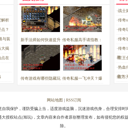
·
战士
度解析
·
传奇
要点？
·
传奇
级与装
·
传奇
新手法师如何快速提升
传奇私服高手请指教：
略大揭
·
传奇
实力？
如何不花一分钱也能称
界
地点在
·
星王
霸沙巴克？
·
热血
多？
略
·
盘古
传奇游戏有哪些隐藏玩
传奇私服一飞冲天？爆
法值得探索？
币元年江湖风云再起攻
略全解析
网站地图
|
RSS订阅
意自我保护，谨防受骗上当，适度游戏益脑，沉迷游戏伤身，合理安排时
盛大授权站点(旭玩)，文章内容来自作者原创整理发布，如有侵犯您的权益
除。