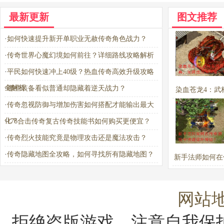
最新更新
图文推荐
·
如何快速提升新开单职业无赦传奇角色战力？
·
传奇世界心魔幻境如何前往？详细路线攻略解析
·
平民如何快速冲上40级？热血传奇高效升级攻略
全解析
·
哪些装备看似普通却隐藏着逆天战力？
染血苍龙4：武
·
传奇忽视防御与增加伤害如何搭配才能输出最大
宝典，如何成为
化？
·
176合击传奇复古传奇技能书如何购买更便宜？
一？
·
传奇烈火技能究竟是物理攻击还是魔法攻击？
·
传奇隐藏地图全攻略，如何寻找所有隐藏地图？
新手法师如何在
戏中快速提升
网站
拒绝盗版游戏，注意自我保