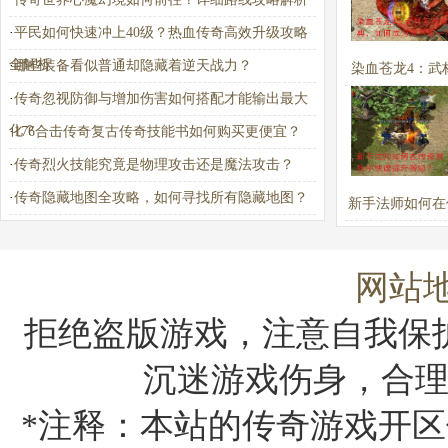
·
平民如何快速冲上40级？热血传奇高效升级攻略
全解析
·
哪些装备看似普通却隐藏着逆天战力？
染血苍龙4：武
·
传奇忽视防御与增加伤害如何搭配才能输出最大
宝典，如何成为
化？
·
176合击传奇复古传奇技能书如何购买更便宜？
一？
·
传奇烈火技能究竟是物理攻击还是魔法攻击？
·
传奇隐藏地图全攻略，如何寻找所有隐藏地图？
新手法师如何在
戏中快速提升
网站
拒绝盗版游戏，注意自我保
沉迷游戏伤身，合
*注释：本站的传奇游戏开区