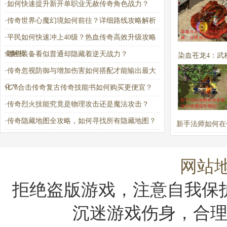
·
如何快速提升新开单职业无赦传奇角色战力？
·
传奇世界心魔幻境如何前往？详细路线攻略解析
·
平民如何快速冲上40级？热血传奇高效升级攻略
全解析
·
哪些装备看似普通却隐藏着逆天战力？
染血苍龙4：武
·
传奇忽视防御与增加伤害如何搭配才能输出最大
宝典，如何成为
化？
·
176合击传奇复古传奇技能书如何购买更便宜？
一？
·
传奇烈火技能究竟是物理攻击还是魔法攻击？
·
传奇隐藏地图全攻略，如何寻找所有隐藏地图？
新手法师如何在
戏中快速提升
网站
拒绝盗版游戏，注意自我保
沉迷游戏伤身，合