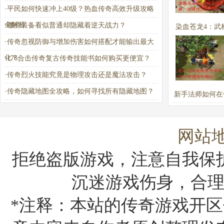
·
平民如何快速冲上40级？热血传奇高效升级攻略
全解析
·
哪些装备看似普通却隐藏着逆天战力？
染血苍龙4：武
·
传奇忽视防御与增加伤害如何搭配才能输出最大
宝典，如何成为
化？
·
176合击传奇复古传奇技能书如何购买更便宜？
一？
·
传奇烈火技能究竟是物理攻击还是魔法攻击？
·
传奇隐藏地图全攻略，如何寻找所有隐藏地图？
新手法师如何在
戏中快速提升
网站
拒绝盗版游戏，注意自我保
沉迷游戏伤身，合
*注释：本站的传奇游戏开区