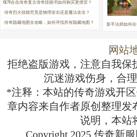
化？
·
176合击传奇复古传奇技能书如何购买更便宜？
一？
·
传奇烈火技能究竟是物理攻击还是魔法攻击？
·
传奇隐藏地图全攻略，如何寻找所有隐藏地图？
新手法师如何在
戏中快速提升
网站
拒绝盗版游戏，注意自我保
沉迷游戏伤身，合
*注释：本站的传奇游戏开区
章内容来自作者原创整理发
说明，本站
Copyright 2025 传奇新服网