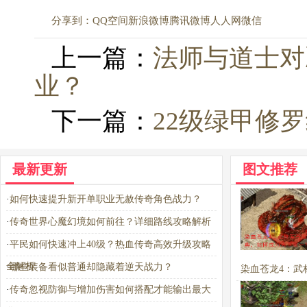
分享到：
QQ空间
新浪微博
腾讯微博
人人网
微信
上一篇：
法师与道士对
业？
下一篇：
22级绿甲修
最新更新
图文推荐
·
如何快速提升新开单职业无赦传奇角色战力？
·
传奇世界心魔幻境如何前往？详细路线攻略解析
·
平民如何快速冲上40级？热血传奇高效升级攻略
全解析
·
哪些装备看似普通却隐藏着逆天战力？
染血苍龙4：武
·
传奇忽视防御与增加伤害如何搭配才能输出最大
宝典，如何成为