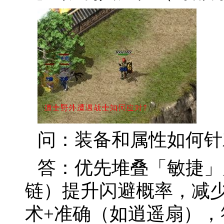
问：装备和属性如何针
答：优先堆叠「敏捷」
链）提升闪避概率，减
术+准确（如逍遥扇）