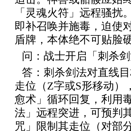
「灵魂火符」远程骚扰
即补召唤并施毒，迫使
盾牌，本体绝不可贴脸
问：战士开启「刺杀剑
答：刺杀剑法对直线目
走位（Z字或S形移动）
愈术」循环回复，利用
法」远程突进，可预判
咒」限制其走位（对部