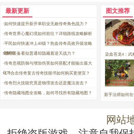
最新更新
图文推荐
·
如何快速提升新开单职业无赦传奇角色战力？
·
传奇世界心魔幻境如何前往？详细路线攻略解析
·
平民如何快速冲上40级？热血传奇高效升级攻略
全解析
·
哪些装备看似普通却隐藏着逆天战力？
染血苍龙4：武
·
传奇忽视防御与增加伤害如何搭配才能输出最大
宝典，如何成为
化？
·
176合击传奇复古传奇技能书如何购买更便宜？
一？
·
传奇烈火技能究竟是物理攻击还是魔法攻击？
·
传奇隐藏地图全攻略，如何寻找所有隐藏地图？
新手法师如何在
戏中快速提升
网站
拒绝盗版游戏，注意自我保