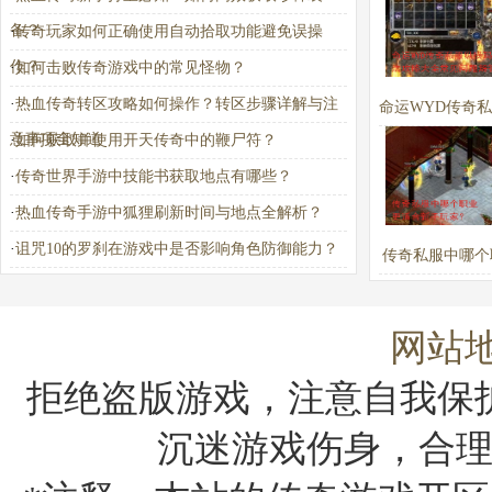
备？
·
传奇玩家如何正确使用自动拾取功能避免误操
作？
·
如何击败传奇游戏中的常见怪物？
·
热血传奇转区攻略如何操作？转区步骤详解与注
命运WYD传奇
意事项全知道
·
如何获取并使用开天传奇中的鞭尸符？
玛法攻略大全常
·
传奇世界手游中技能书获取地点有哪些？
解答
·
热血传奇手游中狐狸刷新时间与地点全解析？
·
诅咒10的罗刹在游戏中是否影响角色防御能力？
传奇私服中哪个
适合新手玩
网站
拒绝盗版游戏，注意自我保
沉迷游戏伤身，合