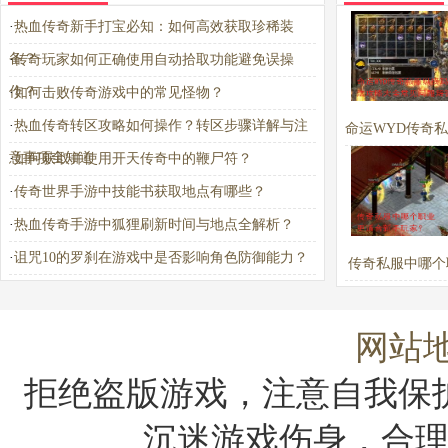
·
热血传奇新手打宝必知：如何高效获取珍稀装
备？
·
传奇玩家如何正确使用自动拾取功能避免误操
作？
·
如何击败传奇游戏中的常见怪物？
·
热血传奇转区攻略如何操作？转区步骤详解与注
命运WYD传奇
意事项全知道
·
如何获取并使用开天传奇中的鞭尸符？
玛法攻略大全常
·
传奇世界手游中技能书获取地点有哪些？
解答
·
热血传奇手游中狐狸刷新时间与地点全解析？
·
诅咒10的罗刹在游戏中是否影响角色防御能力？
传奇私服中哪个
适合新手玩
网站
拒绝盗版游戏，注意自我保
沉迷游戏伤身，合