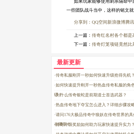
如果玩家能够使用刺杀隔命中
一些团队战斗当中，这样的铭文就
分享到：
QQ空间
新浪微博
腾
上一篇：
传奇红名村各个都是
下一篇：
传奇灯笼项链竟然比
最新更新
·
传奇私服刚开一秒如何快速升级抢得先机
·
如何快速提升刚开一秒热血传奇私服的角
级？
·
为什么传奇银蛇是前期道士首选武器？
·
热血传奇地下夺宝怎么进入？详细步骤攻
·
请问176大极品传奇中狼妖在传奇世界的具
在哪里？
·
传奇冲级奖励如何助力玩家快速提升实力