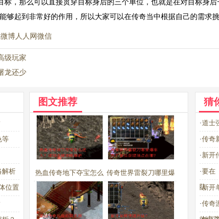
目标，那么可以直接贯穿目标身后的三个单位，也就是在对目标身后
能够起到非常好的作用，所以大家可以在传奇当中根据自己的需求
讯微博
人人网
微信
高级玩家
屠龙还少
图文推荐
猜
？
·
道士
色等
·
传奇
·
新开
略解析
·
要在
热血传奇地下夺宝怎么
传奇世界雷裂刀哪里爆
队
体位置
·
新开
进入？详细步骤攻略解
率高？最佳获取地点在
？
·
传奇
析
哪？