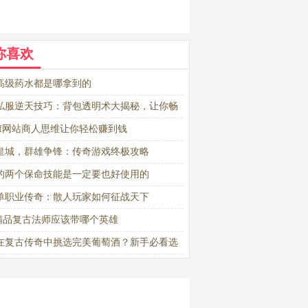
你喜欢
高级药水都是哪拿到的
私服逆天技巧：背包透明术大揭秘，让你畅
阻
sf网站商人思维让你轻松赚到钱
皇城，群雄争锋：传奇游戏终极攻略
的两个保命技能是一定要也好使用的
单职业传奇：散人玩家如何征战天下
76精品复古法师应该带哪个英雄
在复古传奇中挑选完美葡萄酒？新手必看选
南