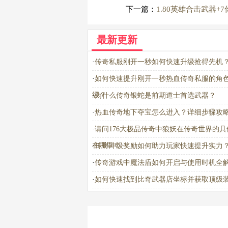
下一篇：
1.80英雄合击武器
最新更新
·
传奇私服刚开一秒如何快速升级抢得先机
·
如何快速提升刚开一秒热血传奇私服的角
级？
·
为什么传奇银蛇是前期道士首选武器？
·
热血传奇地下夺宝怎么进入？详细步骤攻
·
请问176大极品传奇中狼妖在传奇世界的具
在哪里？
·
传奇冲级奖励如何助力玩家快速提升实力
·
传奇游戏中魔法盾如何开启与使用时机全
·
如何快速找到比奇武器店坐标并获取顶级