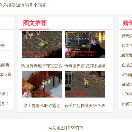
+7你必须要知道的几个问题
图文推荐
猜
？
·
传奇
色等
·
传奇
游无
·
传奇
略解析
·
血战
热血传奇地下夺宝怎么
传奇世界雷裂刀哪里爆
体位置
·
法师
进入？详细步骤攻略解
率高？最佳获取地点在
？
·
征战
析
哪？
解析？
·
1.
装备？
·
如何
梁山传奇私服称霸之
新手如何快速升级？玛
酒指
路：百胜攻略十问解
法大陆初入指南
答？
网站地图
|
RSS订阅