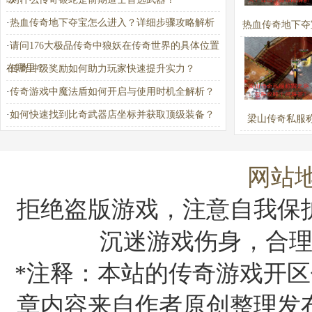
·
热血传奇地下夺宝怎么进入？详细步骤攻略解析
热血传奇地下夺
·
请问176大极品传奇中狼妖在传奇世界的具体位置
进入？详细步骤
在哪里？
·
传奇冲级奖励如何助力玩家快速提升实力？
析
·
传奇游戏中魔法盾如何开启与使用时机全解析？
·
如何快速找到比奇武器店坐标并获取顶级装备？
梁山传奇私服
路：百胜攻略
答？
网站
拒绝盗版游戏，注意自我保
沉迷游戏伤身，合
*注释：本站的传奇游戏开区
章内容来自作者原创整理发