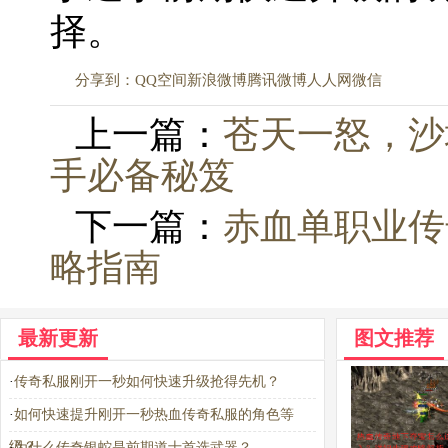
择。
分享到：
QQ空间
新浪微博
腾讯微博
人人网
微信
上一篇：
苍天一怒，沙
手必备秘笈
下一篇：
赤血单职业传
略指南
最新更新
图文推荐
·
传奇私服刚开一秒如何快速升级抢得先机？
·
如何快速提升刚开一秒热血传奇私服的角色等
级？
·
为什么传奇银蛇是前期道士首选武器？