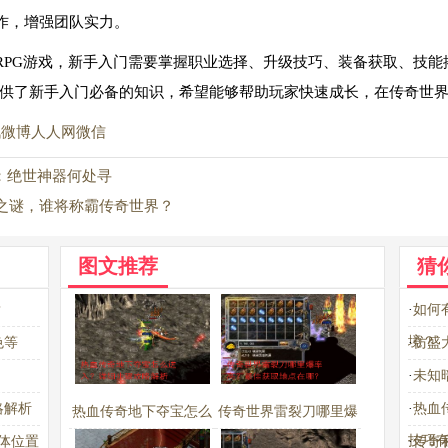
作，增强团队实力。
RPG游戏，新手入门需要掌握职业选择、升级技巧、装备获取、技能
供了新手入门必备的知识，希望能够帮助玩家快速成长，在传奇世
讯微博
人人网
微信
奇：绝世神器何处寻
之谜，谁将称霸传奇世界？
图文推荐
猜
？
·
如何
境？
色等
·
仿盛
·
未知
略解析
·
热血
热血传奇地下夺宝怎么
传奇世界雷裂刀哪里爆
技巧
体位置
·
传奇
进入？详细步骤攻略解
率高？最佳获取地点在