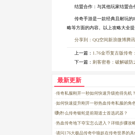
结盟合作：与其他玩家结盟合
传奇手游是一款经典且耐玩的
略等方面的内容。以上攻略大全提
分享到：
QQ空间
新浪微博
腾
上一篇：
1.76金币复古版传
下一篇：
刺客密卷：破解破防
最新更新
·
传奇私服刚开一秒如何快速升级抢得先机
·
如何快速提升刚开一秒热血传奇私服的角
级？
·
为什么传奇银蛇是前期道士首选武器？
·
热血传奇地下夺宝怎么进入？详细步骤攻
·
请问176大极品传奇中狼妖在传奇世界的具