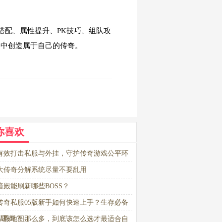
搭配、属性提升、PK技巧、组队攻
界中创造属于自己的传奇。
你喜欢
有效打击私服与外挂，守护传奇游戏公平环
大传奇分解系统尽量不要乱用
暗殿能刷新哪些BOSS？
传奇私服05版新手如何快速上手？生存必备
有哪些？
私服地图那么多，到底该怎么选才最适合自