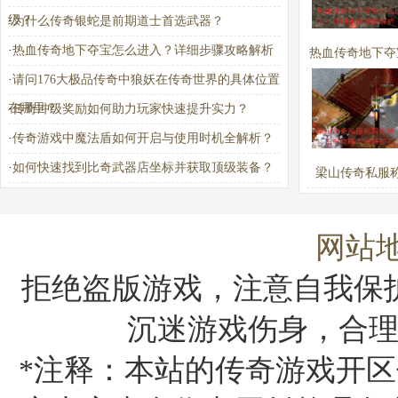
级？
·
为什么传奇银蛇是前期道士首选武器？
·
热血传奇地下夺宝怎么进入？详细步骤攻略解析
热血传奇地下夺
·
请问176大极品传奇中狼妖在传奇世界的具体位置
进入？详细步骤
在哪里？
·
传奇冲级奖励如何助力玩家快速提升实力？
析
·
传奇游戏中魔法盾如何开启与使用时机全解析？
·
如何快速找到比奇武器店坐标并获取顶级装备？
梁山传奇私服
路：百胜攻略
答？
网站
拒绝盗版游戏，注意自我保
沉迷游戏伤身，合
*注释：本站的传奇游戏开区