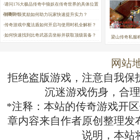
·
请问176大极品传奇中狼妖在传奇世界的具体位置
进入？详细步骤
在哪里？
·
传奇冲级奖励如何助力玩家快速提升实力？
析
·
传奇游戏中魔法盾如何开启与使用时机全解析？
·
如何快速找到比奇武器店坐标并获取顶级装备？
梁山传奇私服
路：百胜攻略
答？
网站
拒绝盗版游戏，注意自我保
沉迷游戏伤身，合
*注释：本站的传奇游戏开区
章内容来自作者原创整理发
说明，本站