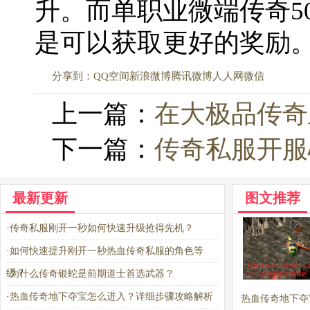
升。而单职业微端传奇5
是可以获取更好的奖励
分享到：
QQ空间
新浪微博
腾讯微博
人人网
微信
上一篇：
在大极品传奇
下一篇：
传奇私服开服
最新更新
图文推荐
·
传奇私服刚开一秒如何快速升级抢得先机？
·
如何快速提升刚开一秒热血传奇私服的角色等
级？
·
为什么传奇银蛇是前期道士首选武器？
·
热血传奇地下夺宝怎么进入？详细步骤攻略解析
热血传奇地下夺