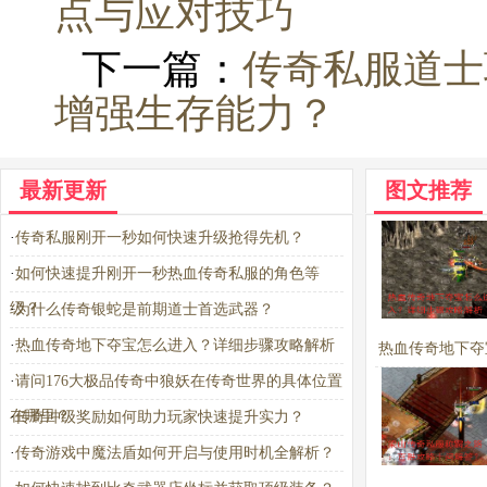
点与应对技巧
下一篇：
传奇私服道士
增强生存能力？
最新更新
图文推荐
·
传奇私服刚开一秒如何快速升级抢得先机？
·
如何快速提升刚开一秒热血传奇私服的角色等
级？
·
为什么传奇银蛇是前期道士首选武器？
·
热血传奇地下夺宝怎么进入？详细步骤攻略解析
热血传奇地下夺
·
请问176大极品传奇中狼妖在传奇世界的具体位置
进入？详细步骤
在哪里？
·
传奇冲级奖励如何助力玩家快速提升实力？
析
·
传奇游戏中魔法盾如何开启与使用时机全解析？