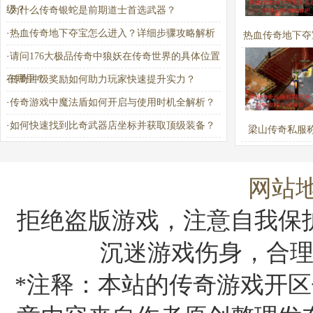
级？
·
为什么传奇银蛇是前期道士首选武器？
·
热血传奇地下夺宝怎么进入？详细步骤攻略解析
热血传奇地下夺
·
请问176大极品传奇中狼妖在传奇世界的具体位置
进入？详细步骤
在哪里？
·
传奇冲级奖励如何助力玩家快速提升实力？
析
·
传奇游戏中魔法盾如何开启与使用时机全解析？
·
如何快速找到比奇武器店坐标并获取顶级装备？
梁山传奇私服
路：百胜攻略
答？
网站
拒绝盗版游戏，注意自我保
沉迷游戏伤身，合
*注释：本站的传奇游戏开区