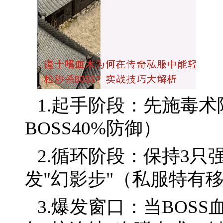
1.起手阶段：先施毒
BOSS40%防御）
2.循环阶段：保持3只
发"幻影步"（私服特有
3.爆发窗口：当BOSS