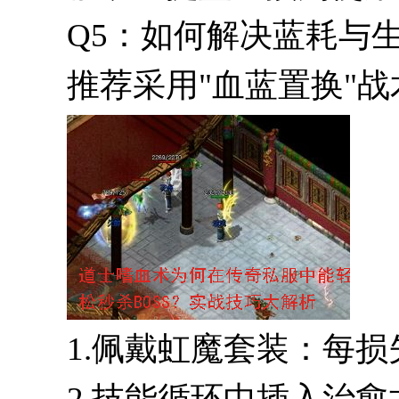
Q5：如何解决蓝耗与
推荐采用"血蓝置换"战
1.佩戴虹魔套装：每损
2.技能循环中插入治愈