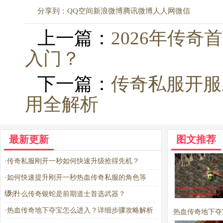
分享到：
QQ空间
新浪微博
腾讯微博
人人网
微信
上一篇：
2026年传
入门？
下一篇：
传奇私服开服
用全解析
最新更新
图文推荐
·
传奇私服刚开一秒如何快速升级抢得先机？
·
如何快速提升刚开一秒热血传奇私服的角色等
级？
·
为什么传奇银蛇是前期道士首选武器？
·
热血传奇地下夺宝怎么进入？详细步骤攻略解析
热血传奇地下夺