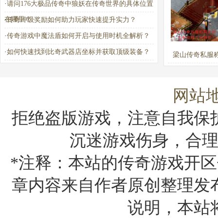
·
请问176大极品传奇中狼妖在传奇世界的具体位置
进入？详细步骤
在哪里？
·
传奇冲级奖励如何助力玩家快速提升实力？
析
·
传奇游戏中魔法盾如何开启与使用时机全解析？
·
如何快速找到比奇武器店坐标并获取顶级装备？
梁山传奇私服
路：百胜攻略
答？
网站
拒绝盗版游戏，注意自我保
沉迷游戏伤身，合
*注释：本站的传奇游戏开区
章内容来自作者原创整理发
说明，本站