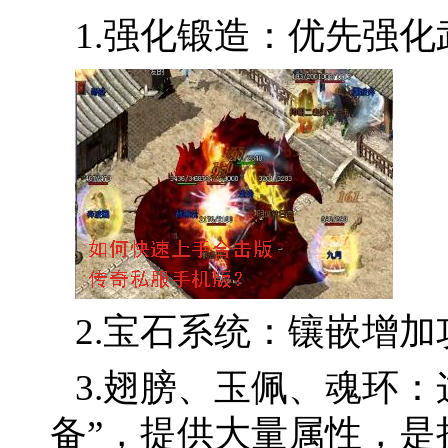
1.强化锻造：优先强
2.宝石系统：镶嵌增
3.翅膀、玉佩、魂环
备”，提供大量属性，是