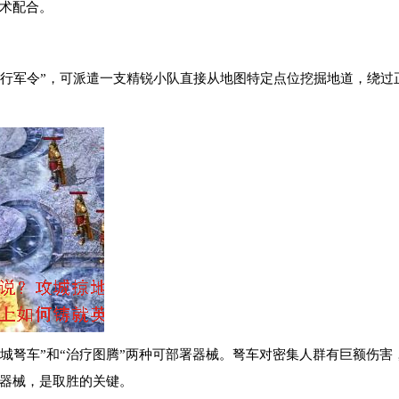
术配合。
地下行军令”，可派遣一支精锐小队直接从地图特定点位挖掘地道，绕
攻城弩车”和“治疗图腾”两种可部署器械。弩车对密集人群有巨额伤
器械，是取胜的关键。