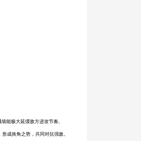
的城墙能极大延缓敌方进攻节奏。
作，形成掎角之势，共同对抗强敌。