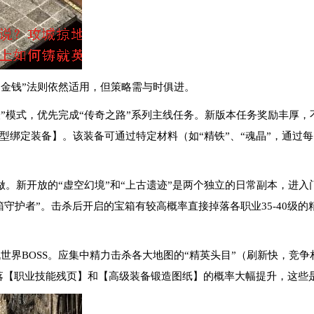
是金钱”法则依然适用，但策略需与时俱进。
怪”模式，优先完成“传奇之路”系列主线任务。新版本任务奖励丰厚
型绑定装备】。该装备可通过特定材料（如“精铁”、“魂晶”，通过
做。新开放的“虚空幻境”和“上古遗迹”是两个独立的日常副本，进
箱守护者”。击杀后开启的宝箱有较高概率直接掉落各职业35-40级
战世界BOSS。应集中精力击杀各大地图的“精英头目”（刷新快，竞
掉落【职业技能残页】和【高级装备锻造图纸】的概率大幅提升，这些