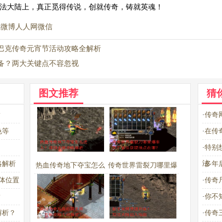
法大陆上，真正觅得传说，创就传奇，铸就英魂！
讯微博
人人网
微信
巴克传奇元宵节活动攻略全解析
备？两大关键点不容忽视
图文推荐
猜
？
·
传奇
色等
·
在传奇
·
特别
法
略解析
·
多年
热血传奇地下夺宝怎么
传奇世界雷裂刀哪里爆
体位置
·
传奇
进入？详细步骤攻略解
率高？最佳获取地点在
？
·
你不
析
哪？
解析？
·
传奇