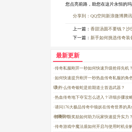
您点亮前路，助您在这片永恒的玛
分享到：
QQ空间
新浪微博
腾
上一篇：
香甜汤圆不要钱？沙
下一篇：
新手如何挑选传奇装
最新更新
·
传奇私服刚开一秒如何快速升级抢得先机
·
如何快速提升刚开一秒热血传奇私服的角
级？
·
为什么传奇银蛇是前期道士首选武器？
·
热血传奇地下夺宝怎么进入？详细步骤攻
·
请问176大极品传奇中狼妖在传奇世界的具
在哪里？
·
传奇冲级奖励如何助力玩家快速提升实力
·
传奇游戏中魔法盾如何开启与使用时机全