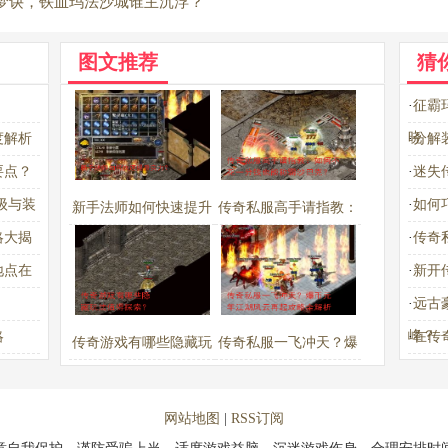
梦诀，铁血玛法沙城谁主沉浮？
图文推荐
猜
·
征霸
晓
度解析
·
分解
要点？
·
迷失
级与装
·
如何
新手法师如何快速提升
传奇私服高手请指教：
略大揭
·
传奇
实力？
如何不花一分钱也能称
地点在
·
新开
霸沙巴克？
·
远古
峰？
略
·
在传
传奇游戏有哪些隐藏玩
传奇私服一飞冲天？爆
法值得探索？
币元年江湖风云再起攻
略全解析
网站地图
|
RSS订阅