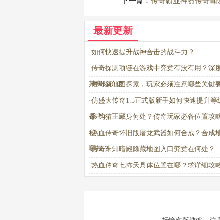
下一篇：
传奇霸业神器传奇霸
最新更新
·
如何快速提升战神合击的战斗力？
·
传奇探测项链在游戏中究竟有没有用？深
其实际价值
·
传奇新地图探索，玩家必须注意哪些关键
·
仿盛大传奇1.5正式版新手如何快速提升等
备？
·
多钩猫王藏身何处？传奇玩家必备位置攻
秘
·
热血传奇怀旧版屠龙武器如何合成？合成
哪找？
·
传奇未知暗殿隐藏地图入口究竟在何处？
·
热血传奇七怖天具体位置在哪？求详细攻