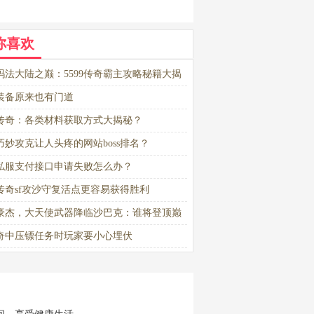
你喜欢
玛法大陆之巅：5599传奇霸主攻略秘籍大揭
装备原来也有门道
传奇：各类材料获取方式大揭秘？
巧妙攻克让人头疼的网站boss排名？
私服支付接口申请失败怎么办？
传奇sf攻沙守复活点更容易获得胜利
豪杰，大天使武器降临沙巴克：谁将登顶巅
奇中压镖任务时玩家要小心埋伏