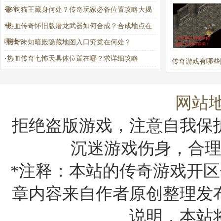
备？
·
多钩猫王藏身何处？传奇玩家必备位置攻略大揭
实力？
秘
·
热血传奇怀旧版屠龙武器如何合成？合成地点在
哪找？
·
传奇未知暗殿隐藏地图入口究竟在何处？
·
热血传奇七怖天具体位置在哪？求详细攻略
传奇游戏有哪些
法值得探索
网站
拒绝盗版游戏，注意自我保
沉迷游戏伤身，合
*注释：本站的传奇游戏开区
章内容来自作者原创整理发
说明，本站