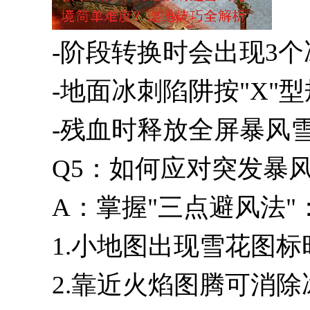
-阶段转换时会出现3
-地面冰刺陷阱按"X"
-残血时释放全屏暴风
Q5：如何应对突发暴
A：掌握"三点避风法"
1.小地图出现雪花图
2.靠近火焰图腾可消