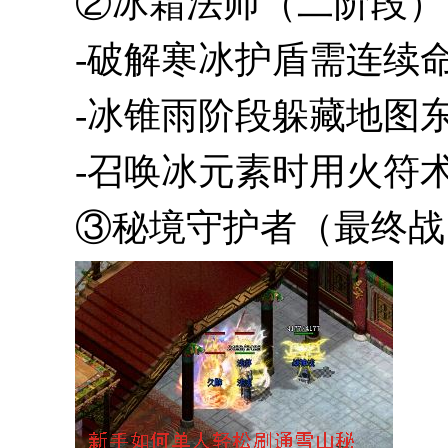
②冰霜法师（二阶段）
-破解寒冰护盾需连续
-冰锥雨阶段躲藏地图
-召唤冰元素时用火符
③秘境守护者（最终战