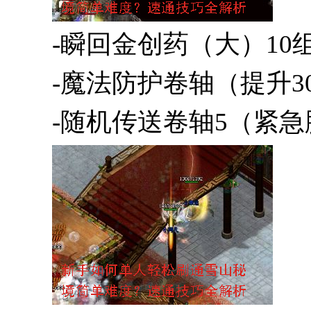
-瞬回金创药（大）10
-魔法防护卷轴（提升3
-随机传送卷轴5（紧