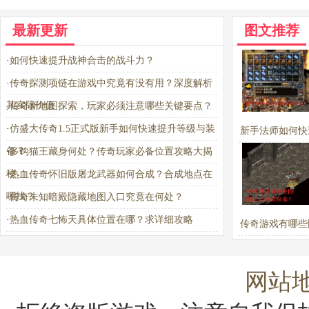
最新更新
图文推荐
·
如何快速提升战神合击的战斗力？
·
传奇探测项链在游戏中究竟有没有用？深度解析
其实际价值
·
传奇新地图探索，玩家必须注意哪些关键要点？
·
仿盛大传奇1.5正式版新手如何快速提升等级与装
新手法师如何快
备？
·
多钩猫王藏身何处？传奇玩家必备位置攻略大揭
实力？
秘
·
热血传奇怀旧版屠龙武器如何合成？合成地点在
哪找？
·
传奇未知暗殿隐藏地图入口究竟在何处？
·
热血传奇七怖天具体位置在哪？求详细攻略
传奇游戏有哪些
法值得探索
网站