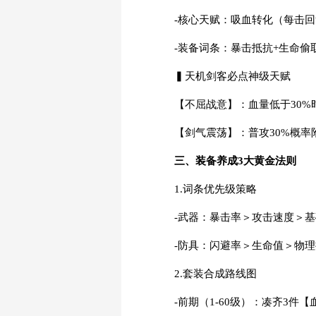
-核心天赋：吸血转化（每击回
-装备词条：暴击抵抗+生命偷
▍天机剑客必点神级天赋
【不屈战意】：血量低于30%
【剑气震荡】：普攻30%概率
三、装备养成3大黄金法则
1.词条优先级策略
-武器：暴击率＞攻击速度＞
-防具：闪避率＞生命值＞物
2.套装合成路线图
-前期（1-60级）：凑齐3件【