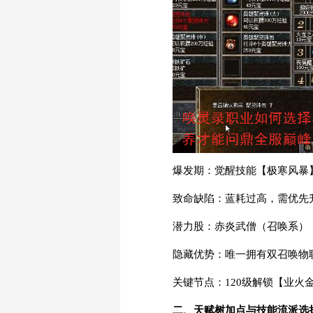
爆发期：觉醒技能【极寒风暴】
致命缺陷：蓝耗过高，需优先
潜力股：赤炎武僧（召唤系）
隐藏优势：唯一拥有双召唤物职
关键节点：120级解锁【业火
二、天赋树加点与技能流派选