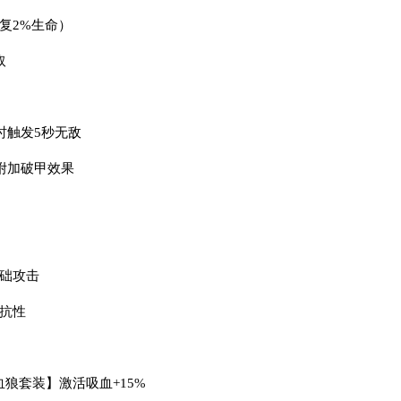
复2%生命）
取
时触发5秒无敌
附加破甲效果
基础攻击
理抗性
血狼套装】激活吸血+15%