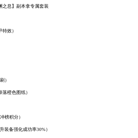
深渊之息】副本拿专属套装
甲特效）
必刷）
S战（掉落橙色图纸）
送冲榜积分）
升装备强化成功率30%）