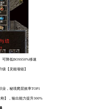
可降低BOSS50%移速
升级【灵能项链】
业，秘境爬层效率TOP1
金刚】，输出能力提升300%
择