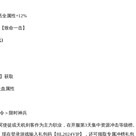
全属性+12%
放【致命一击】
元）
战】获取
吸血属性
战令＞限时神兵
冥使徒或天机剑客作为主力职业，在开服第3天集中资源冲击等级榜
。现在登录游戏输入礼包码【HL2024VIP】，还可领取专属冲榜礼