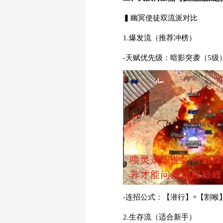
▍幽冥使徒双流派对比
1.爆发流（推荐冲榜）
-天赋优先级：暗影突袭（5级
-连招公式：【潜行】+【割喉
2.生存流（适合新手）