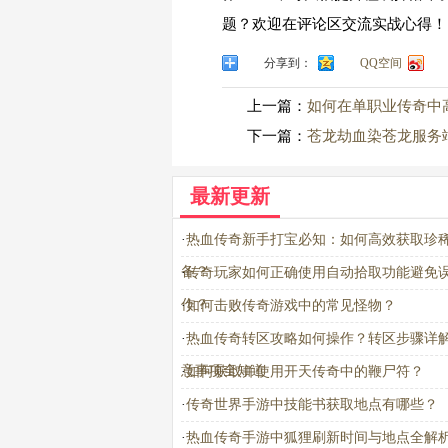
题？欢迎在评论区交流实战心得！
分享到：
QQ空间
上一篇：
如何在单职业传奇中
下一篇：
苍龙劫血染苍龙服务
最新更新
·
热血传奇新手打宝必知：如何高效获取珍
备？
·
传奇玩家如何正确使用自动拾取功能避免
作？
·
如何击败传奇游戏中的常见怪物？
·
热血传奇转区攻略如何操作？转区步骤详
意事项全知道
·
如何获取并使用开天传奇中的鞭尸符？
·
传奇世界手游中技能书获取地点有哪些？
·
热血传奇手游中狐狸刷新时间与地点全解