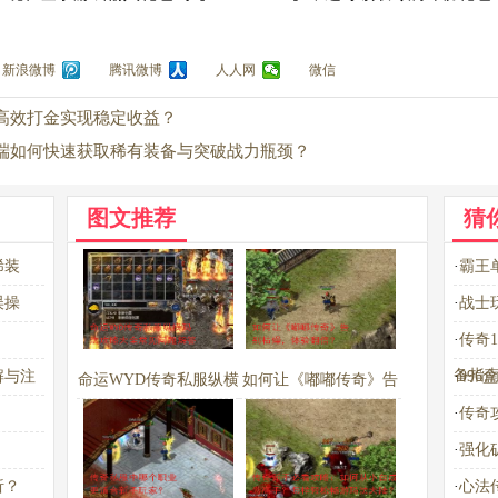
新浪微博
腾讯微博
人人网
微信
高效打金实现稳定收益？
端如何快速获取稀有装备与突破战力瓶颈？
图文推荐
猜
稀装
·
霸王
误操
·
战士
·
传奇
备指
解与注
·
99
命运WYD传奇私服纵横
如何让《嘟嘟传奇》告
·
传奇
玛法攻略大全常见问题
别枯燥，体验翻倍？
·
强化
解答
析？
·
心法