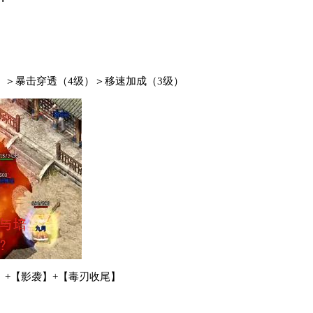
）＞暴击穿透（4级）＞移速加成（3级）
】+【影袭】+【毒刃收尾】