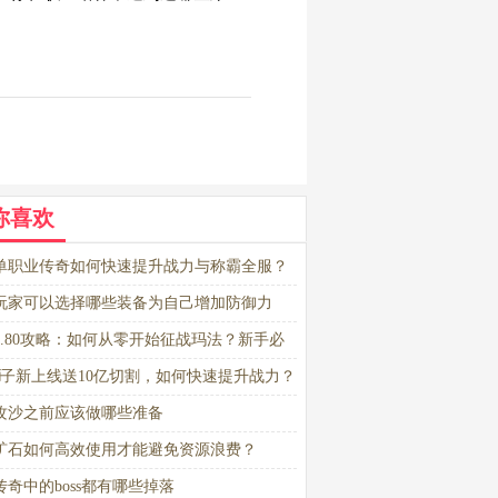
你喜欢
单职业传奇如何快速提升战力与称霸全服？
玩家可以选择哪些装备为自己增加防御力
1.80攻略：如何从零开始征战玛法？新手必
南
6盒子新上线送10亿切割，如何快速提升战力？
攻沙之前应该做哪些准备
矿石如何高效使用才能避免资源浪费？
传奇中的boss都有哪些掉落