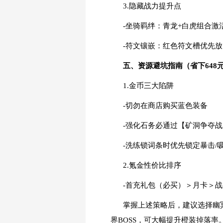
3.隐藏战力提升点
-坐骑羁绊：青龙+白虎组合激活
-符文镶嵌：红色符文槽优先
五、资源避坑指南（省下648
1.金币三大陷阱
-切勿在商店购买蓝色装备
-强化石务必通过【矿洞争夺
-洗练锁词条时优先锁定暴击/
2.氪金性价比排序
-首充礼包（必买）＞月卡＞
掌握上述策略后，建议选择幽
界BOSS，可大幅提升橙装掉落率