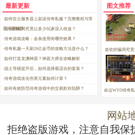
最新更新
图文推荐
·
如何在云服务器上架设传奇私服？完整教程与常
见问题解答
·
血饮的骗局究竟让多少玩家误入歧途？
·
传奇游戏攻略：金条使用有哪些效果？
·
传奇私服一天刷20亿金币的攻略方法是什么？
血饮的骗局究竟
·
如何打造龙渊神器？神器大师全攻略解析
玩家误入歧
·
战士等级提升后，如何选择最适合的套装？
·
传奇游戏攻击伤害元素如何计算？
·
如何有效防范传奇游戏中的交易欺诈陷阱？
命运WYD传奇
玛法攻略大全常
解答
网站
拒绝盗版游戏，注意自我保