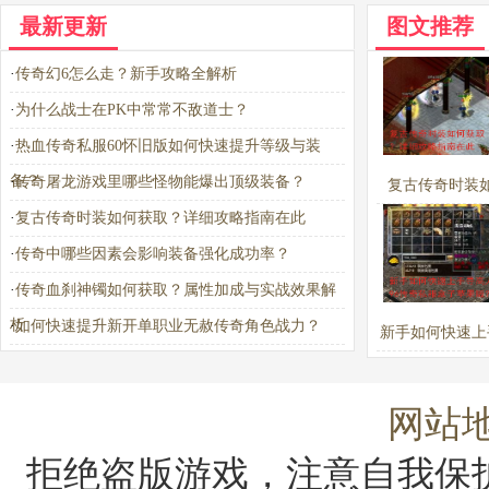
最新更新
图文推荐
·
传奇幻6怎么走？新手攻略全解析
·
为什么战士在PK中常常不敌道士？
·
热血传奇私服60怀旧版如何快速提升等级与装
备？
·
传奇屠龙游戏里哪些怪物能爆出顶级装备？
复古传奇时装
·
复古传奇时装如何获取？详细攻略指南在此
取？详细攻略指
·
传奇中哪些因素会影响装备强化成功率？
·
传奇血刹神镯如何获取？属性加成与实战效果解
析
·
如何快速提升新开单职业无赦传奇角色战力？
新手如何快速上
人996传奇私
果版？
网站
拒绝盗版游戏，注意自我保