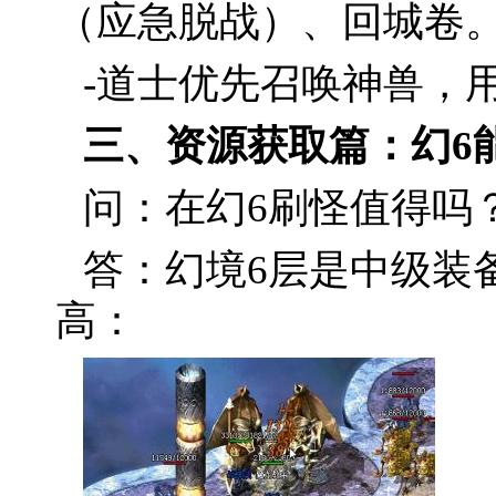
（应急脱战）、回城卷
-道士优先召唤神兽，用
三、资源获取篇：幻6
问：在幻6刷怪值得吗
答：幻境6层是中级装
高：