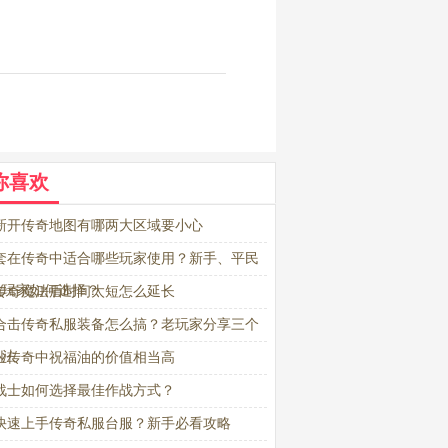
你喜欢
新开传奇地图有哪两大区域要小心
套在传奇中适合哪些玩家使用？新手、平民
战玩家如何选择？
传奇魔法盾时间太短怎么延长
合击传奇私服装备怎么搞？老玩家分享三个
办法
业传奇中祝福油的价值相当高
战士如何选择最佳作战方式？
快速上手传奇私服台服？新手必看攻略