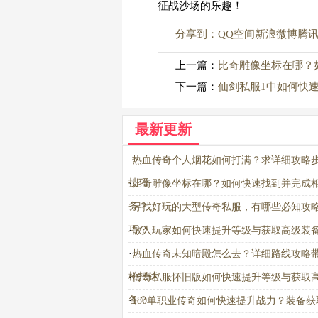
征战沙场的乐趣！
分享到：
QQ空间
新浪微博
腾
上一篇：
比奇雕像坐标在哪？
下一篇：
仙剑私服1中如何快
最新更新
·
热血传奇个人烟花如何打满？求详细攻略
技巧
·
比奇雕像坐标在哪？如何快速找到并完成
务？
·
寻找好玩的大型传奇私服，有哪些必知攻
巧？
·
散人玩家如何快速提升等级与获取高级装
·
热血传奇未知暗殿怎么去？详细路线攻略
松抵达
·
传奇私服怀旧版如何快速提升等级与获取
备？
·
180单职业传奇如何快速提升战力？装备获