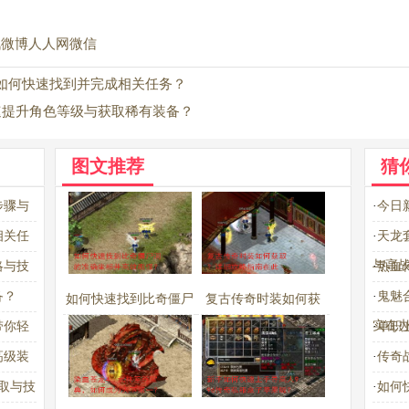
讯微博
人人网
微信
如何快速找到并完成相关任务？
速提升角色等级与获取稀有装备？
图文推荐
猜
步骤与
·
今日
相关任
·
天龙
与高
略与技
·
热血
备？
·
鬼魅
如何快速找到比奇僵尸
复古传奇时装如何获
实在
带你轻
·
单职
洞的准确坐标并高效刷
取？详细攻略指南在此
高级装
·
传奇
怪？
取与技
·
如何