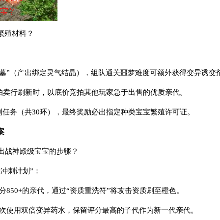
繁殖材料？
陵墓”（产出绑定灵气结晶），组队通关噩梦难度可额外获得变异诱变
统拍卖行刷新时，以底价竞拍其他玩家急于出售的优质亲代。
系列任务（共30环），最终奖励必出指定种类宝宝繁殖许可证。
案
育出战神殿级宝宝的步骤？
冲刺计划”：
评分850+的亲代，通过“资质重洗符”将攻击资质刷至橙色。
，每次使用双倍变异药水，保留评分最高的子代作为新一代亲代。