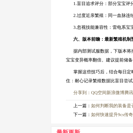
1.盲目追求评分：部分宝宝
2.过度近亲繁殖：同一血脉连
3.忽视技能兼容性：雷电系宝
六、版本前瞻：最新繁殖机制
据内部测试服数据，下版本将
宝宝变异概率翻倍。建议提前储备
掌握这些技巧后，结合每日定
住：耐心记录繁殖数据比盲目尝试
分享到：
QQ空间
新浪微博
腾
上一篇：
如何判断我的装备是
下一篇：
如何快速提升9cs传
最新更新