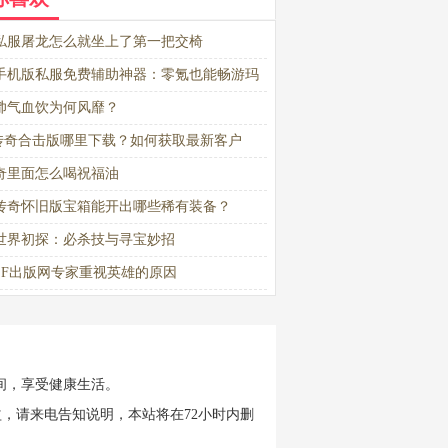
私服屠龙怎么就坐上了第一把交椅
手机版私服免费辅助神器：零氪也能畅游玛
陆
帅气血饮为何风靡？
76传奇合击版哪里下载？如何获取最新客户
奇里面怎么喝祝福油
传奇怀旧版宝箱能开出哪些稀有装备？
世界初探：必杀技与寻宝妙招
SF出版网专家重视英雄的原因
间，享受健康生活。
，请来电告知说明，本站将在72小时内删