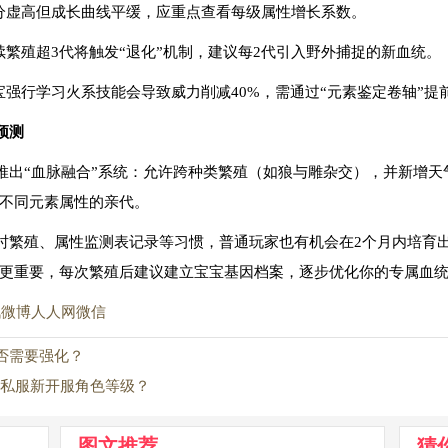
评分虚高但成长曲线平缓，应重点查看每级属性增长系数。
续繁殖超3代将触发“退化”机制，建议每2代引入野外捕捉的新血统。
宝强行学习火系技能会导致威力削减40%，需通过“元素鉴定卷轴”提
预测
推出“血脉融合”系统：允许跨种类繁殖（如狼与雕杂交），并新增天
不同元素属性的亲代。
时繁殖、属性监测表记录等习惯，普通玩家也有机会在2个月内培育出
更重要，每次繁殖后建议建立宝宝基因档案，逐步优化你的专属血
讯微博
人人网
微信
否需要强化？
奇私服新开服角色等级？
图文推荐
猜