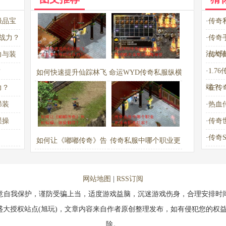
极品宝
·
传奇
战力？
·
传奇
法大
力与装
·
传奇
？
·
1.
如何快速提升仙踪林飞
命运WYD传奇私服纵横
端？
力？
·
在传
龙元素传奇的战斗力？
玛法攻略大全常见问题
稀装
·
热血
解答
误操
·
传奇
·
传奇
如何让《嘟嘟传奇》告
传奇私服中哪个职业更
别枯燥，体验翻倍？
适合新手玩家？
网站地图
|
RSS订阅
意自我保护，谨防受骗上当，适度游戏益脑，沉迷游戏伤身，合理安排时
盛大授权站点(旭玩)，文章内容来自作者原创整理发布，如有侵犯您的权益
除。