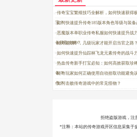
·
传奇宝宝繁殖技巧全解析，如何快速获得
宝？
·
如何快速提升传奇185版本角色等级与装备
·
恶魔版本单职业传奇私服如何快速提升战
备获取攻略？
·
传奇游戏中，几级玩家才能开启当官之路
·
如何快速提升仙踪林飞龙元素传奇的战斗
·
热血传奇新手打宝必知：如何高效获取珍
备？
·
传奇玩家如何正确使用自动拾取功能避免
作？
·
如何击败传奇游戏中的常见怪物？
拒绝盗版游戏，注
*注释：本站的传奇游戏开区信息采集于