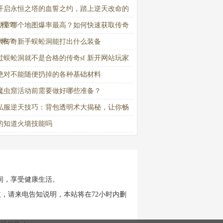
开启永恒之塔的血誓之约，踏上逆天改命的
征程？
勋章哪个地图爆率最高？如何快速获取传奇
攻略？
大传奇新手蜈蚣洞能打出什么装备
过蜈蚣洞就不是合格的传奇sf 新开网站玩家
绝对不能随便扔掉的各种基础材料
魔虫窟活动前需要做好哪些准备？
私服逆天技巧：背包透明术大揭秘，让你畅
阻
的知道火墙技能吗
间，享受健康生活。
，请来电告知说明，本站将在72小时内删