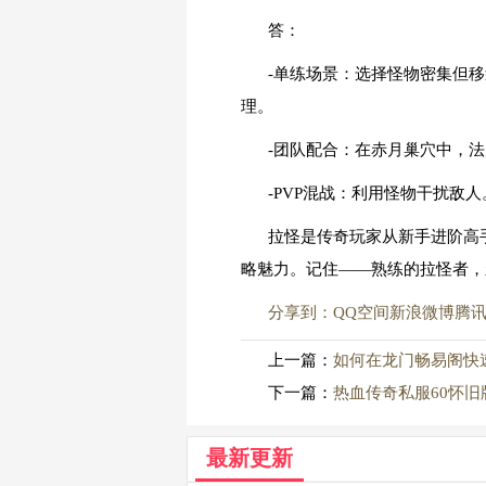
答：
-单练场景：选择怪物密集但
理。
-团队配合：在赤月巢穴中，
-PVP混战：利用怪物干扰
拉怪是传奇玩家从新手进阶高
略魅力。记住——熟练的拉怪者，
分享到：
QQ空间
新浪微博
腾
上一篇：
如何在龙门畅易阁快
下一篇：
热血传奇私服60怀
最新更新