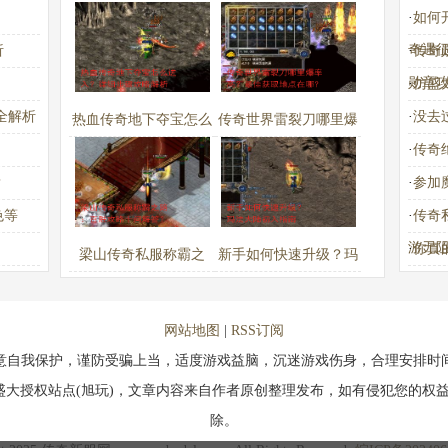
·
如何
奇遇
析
·
传奇
勋章
·
仿盛
全解析
·
没去
热血传奇地下夺宝怎么
传奇世界雷裂刀哪里爆
·
传奇
进入？详细步骤攻略解
率高？最佳获取地点在
？
·
参加
析
哪？
色等
·
传奇
游无
·
你真
梁山传奇私服称霸之
新手如何快速升级？玛
路：百胜攻略十问解
法大陆初入指南
答？
网站地图
|
RSS订阅
意自我保护，谨防受骗上当，适度游戏益脑，沉迷游戏伤身，合理安排时
盛大授权站点(旭玩)，文章内容来自作者原创整理发布，如有侵犯您的权益
除。