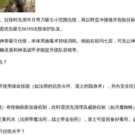
合。拉怪时先用半月弯刀吸引小范围仇恨，再以野蛮冲撞撞开危险目
需优先吸引BOSS仇恨保护队友。
靠神兽吸引仇恨，本体用施毒术持续消耗。例如在祖玛七层，可先让
幽灵盾和神圣战甲术能提升团队容错率。
机？
：立即使用保命技能（如法师的抗拒火环、道士的隐身术），并向安全
幻境）有怪物刷新加速机制，此时需优先清理高威胁目标（如月魔蜘蛛
带足量药水（法师带魔法药，战士带金创药），道士可提前备好毒符。
升拉怪水平？