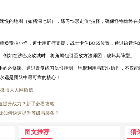
移速慢的地图（如猪洞七层），练习“S形走位”拉怪，确保怪物始终
法师负责拉小怪，道士用群疗支援，战士卡住BOSS位置，通过语音沟
敌人。例如在沙巴克攻城时，将角蝇包引至敌方法师团，破坏其阵型。
手的必修课。通过反复练习仇恨控制、地形利用与职业协作，不仅能
永远是团队中最可靠的核心！
讯微博
人人网
微信
速提升战力？新手必看攻略
旧版如何快速提升等级与装备？
图文推荐
猜