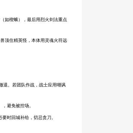
标（如楔蛾），最后用烈火剑法重点
神兽顶住精英怪，本体用灵魂火符远
区撤退。若团队作战，战士应用嘲讽
），避免被控场。
必要时回城补给，切忌贪刀。