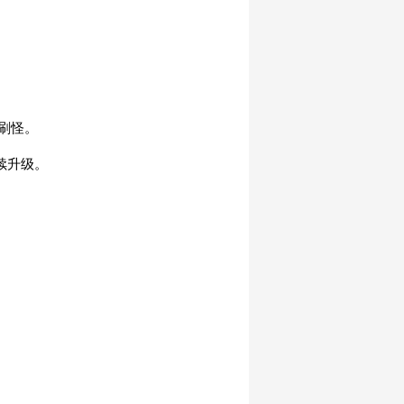
通刷怪。
续升级。