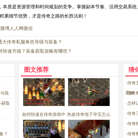
，本质是资源管理和时间规划的竞争。掌握副本节奏、活用交易系统
积累细节优势，才是传奇之路的长胜法则！
讯微博
人人网
微信
仿盛大传奇私服角色等级与装备？
何快速升级？装备获取攻略有哪些？
图文推荐
猜
？
·
传奇
图解
级与装
·
传奇
备获取
·
怎样
·
传奇
如何快速在传奇游戏中
热血传奇地下夺宝怎么
·
传奇
赚取大量金币？
进入？详细步骤攻略解
备？
·
传奇
析