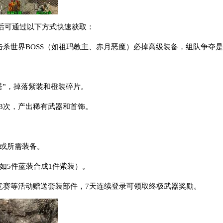
后可通过以下方式快速获取：
3天击杀世界BOSS（如祖玛教主、赤月恶魔）必掉高级装备，组队争夺
法塔”，掉落紫装和橙装碎片。
放3次，产出稀有武器和首饰。
宝或所需装备。
如5件蓝装合成1件紫装）。
级竞赛等活动赠送套装部件，7天连续登录可领取终极武器奖励。