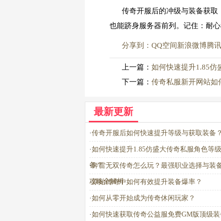
传奇开服后的冲级与装备获取
也能跻身服务器前列。记住：耐心
分享到：
QQ空间
新浪微博
腾
上一篇：
如何快速提升1.85
下一篇：
传奇私服新开网站如
最新更新
·
传奇开服后如何快速提升等级与获取装备
·
如何快速提升1.85仿盛大传奇私服角色等
备？
·
奔雷无双传奇怎么玩？最强职业选择与装
攻略全解析
·
原始传奇中如何有效提升装备爆率？
·
如何从零开始成为传奇休闲玩家？
·
如何快速获取传奇公益服免费GM版顶级装