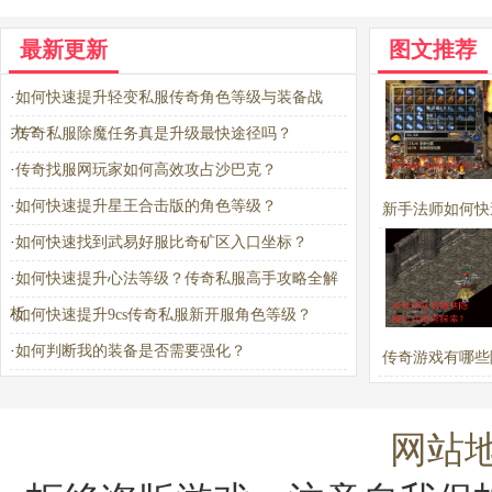
最新更新
图文推荐
·
如何快速提升轻变私服传奇角色等级与装备战
力？
·
传奇私服除魔任务真是升级最快途径吗？
·
传奇找服网玩家如何高效攻占沙巴克？
·
如何快速提升星王合击版的角色等级？
新手法师如何快
·
如何快速找到武易好服比奇矿区入口坐标？
实力？
·
如何快速提升心法等级？传奇私服高手攻略全解
析
·
如何快速提升9cs传奇私服新开服角色等级？
·
如何判断我的装备是否需要强化？
传奇游戏有哪些
法值得探索
网站