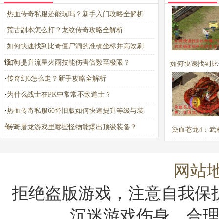
·
热血传奇私服还能玩吗？新手入门攻略全解析
·
荒古副本怎么打？龙纹传奇攻略全解析
·
如何快速找到比奇僵尸洞的准确坐标并高效刷
怪？
·
如何提升流星火雨技能伤害倍数至极限？
如何快速找到比
·
传奇幻6怎么走？新手攻略全解析
洞的准确坐标并
·
为什么战士在PK中常常不敌道士？
怪？
·
热血传奇私服60怀旧版如何快速提升等级与装
备？
·
传奇屠龙游戏里哪些怪物能爆出顶级装备？
染血苍龙4：武
宝典，如何成为
一？
网站
拒绝盗版游戏，注意自我保
沉迷游戏伤身，合