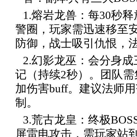
1.熔岩龙兽：每30秒
警圈，玩家需迅速移至安
防御，战士吸引仇恨，
2.幻影龙巫：会分身
记（持续2秒）。团队
加伤害buff。建议法
制。
3.荒古龙皇：终极BO
屏雷电攻击，需玩家站