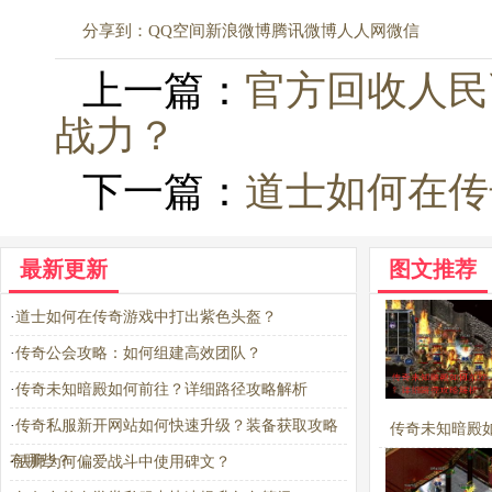
分享到：
QQ空间
新浪微博
腾讯微博
人人网
微信
上一篇：
官方回收人民
战力？
下一篇：
道士如何在传
最新更新
图文推荐
·
道士如何在传奇游戏中打出紫色头盔？
·
传奇公会攻略：如何组建高效团队？
·
传奇未知暗殿如何前往？详细路径攻略解析
·
传奇私服新开网站如何快速升级？装备获取攻略
传奇未知暗殿
有哪些？
·
法师为何偏爱战斗中使用碑文？
往？详细路径攻