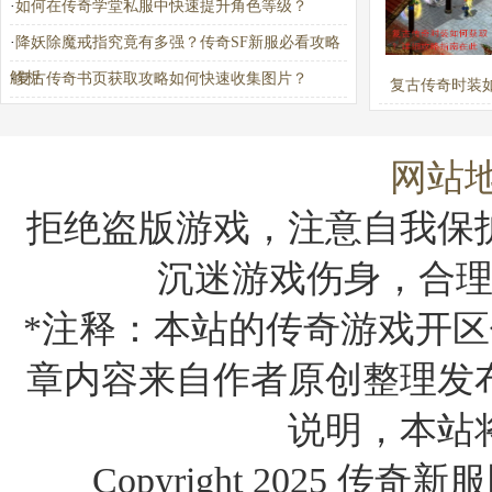
·
如何在传奇学堂私服中快速提升角色等级？
·
降妖除魔戒指究竟有多强？传奇SF新服必看攻略
解析
·
复古传奇书页获取攻略如何快速收集图片？
复古传奇时装
取？详细攻略指
网站
拒绝盗版游戏，注意自我保
沉迷游戏伤身，合
*注释：本站的传奇游戏开区
章内容来自作者原创整理发
说明，本站
Copyright 2025 传奇新服网