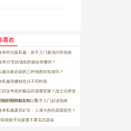
你喜欢
传奇怀旧版私服：新手入门最强问答指南
传奇SF竞技场制胜秘诀有哪些？
私服玩家必刷的三种地图你知道吗？
奇私服里赚钱也分不同时期
三职业争抢的极品武器哪里爆？战士法师道
级装备获取秘诀大公开
新服开服终极攻略：新手入门必读指南
传奇私服废弃矿区：人满为患的原因探究？
sf前期新手玩家要不要买武器箱