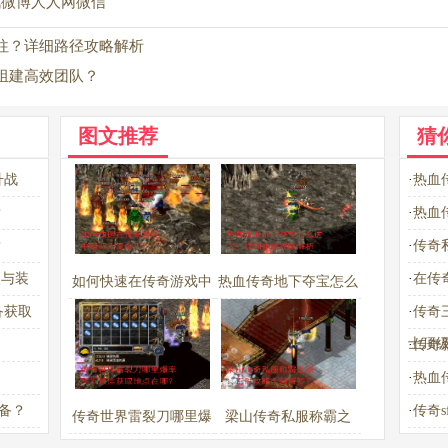
讯微博
人人网
微信
往？详细路径攻略解析
组建高效团队？
图文推荐
猜
升战
·
热血
？
·
热血
？
·
传奇
级与装
·
在传
如何快速在传奇游戏中
热血传奇地下夺宝怎么
备获取
·
传奇
赚取大量金币？
进入？详细步骤攻略解
士顶
·
传奇
析
·
热血
备？
·
传奇
传奇世界雷裂刀哪里爆
梁山传奇私服称霸之