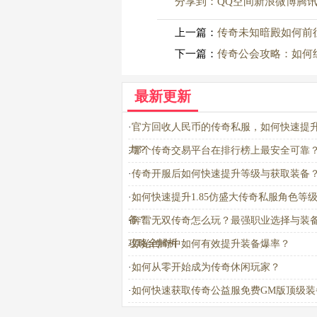
分享到：
QQ空间
新浪微博
腾
上一篇：
传奇未知暗殿如何前
下一篇：
传奇公会攻略：如何
最新更新
·
官方回收人民币的传奇私服，如何快速提
力？
·
哪个传奇交易平台在排行榜上最安全可靠
·
传奇开服后如何快速提升等级与获取装备
·
如何快速提升1.85仿盛大传奇私服角色等
备？
·
奔雷无双传奇怎么玩？最强职业选择与装
攻略全解析
·
原始传奇中如何有效提升装备爆率？
·
如何从零开始成为传奇休闲玩家？
·
如何快速获取传奇公益服免费GM版顶级装