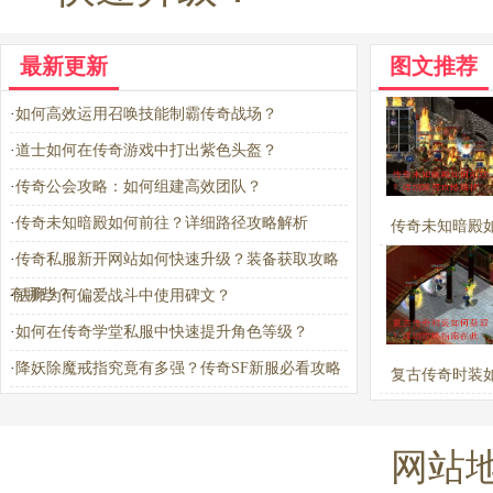
最新更新
图文推荐
·
如何高效运用召唤技能制霸传奇战场？
·
道士如何在传奇游戏中打出紫色头盔？
·
传奇公会攻略：如何组建高效团队？
·
传奇未知暗殿如何前往？详细路径攻略解析
传奇未知暗殿
·
传奇私服新开网站如何快速升级？装备获取攻略
往？详细路径攻
有哪些？
·
法师为何偏爱战斗中使用碑文？
·
如何在传奇学堂私服中快速提升角色等级？
·
降妖除魔戒指究竟有多强？传奇SF新服必看攻略
复古传奇时装
解析
取？详细攻略指
网站