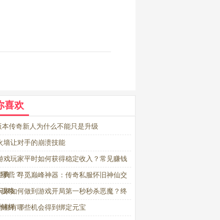
你喜欢
76版本传奇新人为什么不能只是升级
火墙让对手的崩溃技能
游戏玩家平时如何获得稳定收入？常见赚钱
有哪些？
经典，寻觅巅峰神器：传奇私服怀旧神仙交
台攻略
玩家如何做到游戏开局第一秒秒杀恶魔？终
巧解析
奇都有哪些机会得到绑定元宝