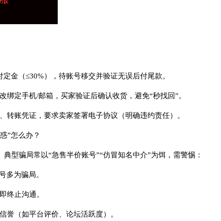
付定金（≤30%），待账号移交并验证无误后付尾款。
改绑定手机/邮箱，买家验证后确认收货，避免“秒找回”。
录、转账凭证，要求卖家签署电子协议（明确违约责任）。
诱惑”怎么办？
。典型骗局常以“急售半价账号”“仿冒知名中介”为饵，需警惕：
账号多为骗局。
立即终止沟通。
家信誉（如平台评价、论坛活跃度）。