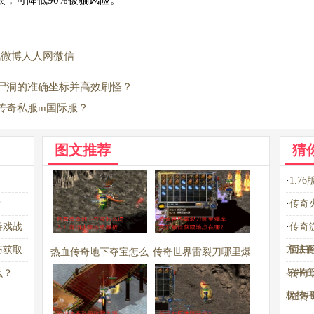
惯，可降低90%被骗风险。
讯微博
人人网
微信
尸洞的准确坐标并高效刷怪？
传奇私服m国际服？
图文推荐
猜
·
1.
？
·
传奇
游戏战
·
传奇
方法
与获取
·
回归
热血传奇地下夺宝怎么
传奇世界雷裂刀哪里爆
易平
么？
·
传奇
进入？详细步骤攻略解
率高？最佳获取地点在
极技
·
在传
析
哪？