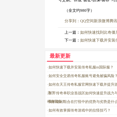
号交易。养成“验证-担保-留存”习
（全文约980字）
分享到：
QQ空间
新浪微博
腾
上一篇：
如何快速找到比奇僵
下一篇：
如何快速下载并安装
最新更新
·
如何快速下载并安装传奇私服m国际服？
·
如何安全交易传奇私服账号避免被骗风险
·
如何在天王传奇私服官网快速下载并提升
力？
·
新开传奇单职业首战区如何快速提升战力
稀有装备？
·
浅析道法组合在打怪中的优势与劣势是什
·
如何有效掌握传奇游戏中的拉怪技巧？