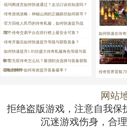
·
祖玛阁迷宫如何快速通过？走法口诀你知道吗？
·
传奇游戏攻略：神秘山洞的正确路径如何探寻？
·
官方回收人民币的传奇私服，如何快速提升战
力？
·
哪个传奇交易平台在排行榜上最安全可靠？
如何快速在传奇
·
传奇开服后如何快速提升等级与获取装备？
赚取大量金
·
如何快速提升1.85仿盛大传奇私服角色等级与装
备？
·
奔雷无双传奇怎么玩？最强职业选择与装备获取
攻略全解析
·
原始传奇中如何有效提升装备爆率？
传奇世界雷裂刀
率高？最佳获取
哪？
网站
拒绝盗版游戏，注意自我保
沉迷游戏伤身，合